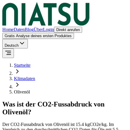
Home
Daten
Blog
Über
Login
Direkt anrufen
Gratis Analyse deines ersten Produktes
Deutsch
Startseite
Klimadaten
Olivenöl
Was ist der CO2-Fussabdruck von
Olivenöl
?
Der CO2-Fussabdruck von
Olivenöl
ist
15.4
kgCO2e/kg.
Im
Vergleich zu den durchschnittlichen CO2-Daten für
Öle
mit
5.5