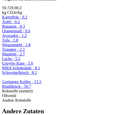
59.7
29.9
0.2
kg CO2e/kg
Kartoffeln
·
0.2
Äpfel
·
0.2
Bananen
·
0.3
Orangensaft
·
0.6
Avocados
·
1.2
Tofu
·
1.8
Weizenmehl
·
1.8
Tomaten
·
2.3
Mandeln
·
2.7
Lachs
·
5.2
Gruyère Käse
·
5.6
Milch Schokolade
·
8.1
Schweinefleisch
·
8.1
Gerösteter Kaffee
·
15.5
Rindfleisch
·
59.7
Rohstoffe (sortiert)
Olivenöl
Andere Rohstoffe
Andere Zutaten