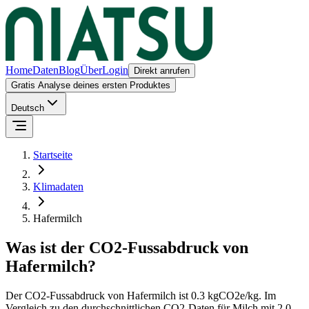
Home
Daten
Blog
Über
Login
Direkt anrufen
Gratis Analyse deines ersten Produktes
Deutsch
Startseite
Klimadaten
Hafermilch
Was ist der CO2-Fussabdruck von
Hafermilch
?
Der CO2-Fussabdruck von
Hafermilch
ist
0.3
kgCO2e/kg.
Im
Vergleich zu den durchschnittlichen CO2-Daten für
Milch
mit
2.0