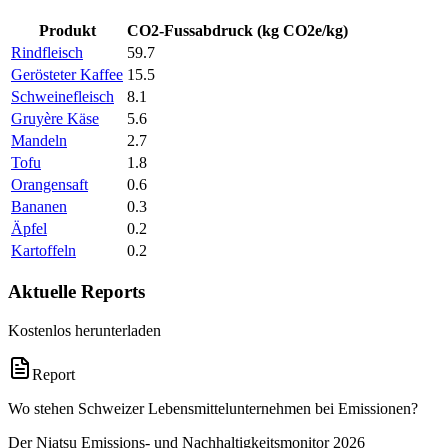
Produkt
CO2-Fussabdruck (kg CO2e/kg)
Rindfleisch
59.7
Gerösteter Kaffee
15.5
Schweinefleisch
8.1
Gruyère Käse
5.6
Mandeln
2.7
Tofu
1.8
Orangensaft
0.6
Bananen
0.3
Äpfel
0.2
Kartoffeln
0.2
Aktuelle Reports
Kostenlos herunterladen
Report
Wo stehen Schweizer Lebensmittelunternehmen bei Emissionen?
Der Niatsu Emissions- und Nachhaltigkeitsmonitor 2026