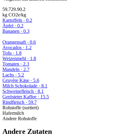
59.7
29.9
0.2
kg CO2e/kg
Kartoffeln
·
0.2
Äpfel
·
0.2
Bananen
·
0.3
Orangensaft
·
0.6
Avocados
·
1.2
Tofu
·
1.8
Weizenmehl
·
1.8
Tomaten
·
2.3
Mandeln
·
2.7
Lachs
·
5.2
Gruyère Käse
·
5.6
Milch Schokolade
·
8.1
Schweinefleisch
·
8.1
Gerösteter Kaffee
·
15.5
Rindfleisch
·
59.7
Rohstoffe (sortiert)
Hafermilch
Andere Rohstoffe
Andere Zutaten